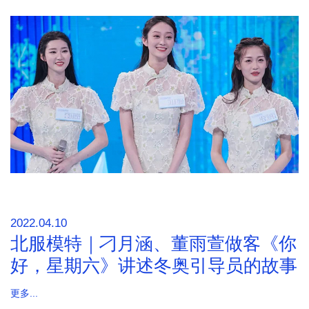
2022.04.10
北服模特｜刁月涵、董雨萱做客《你
好，星期六》讲述冬奥引导员的故事
更多...