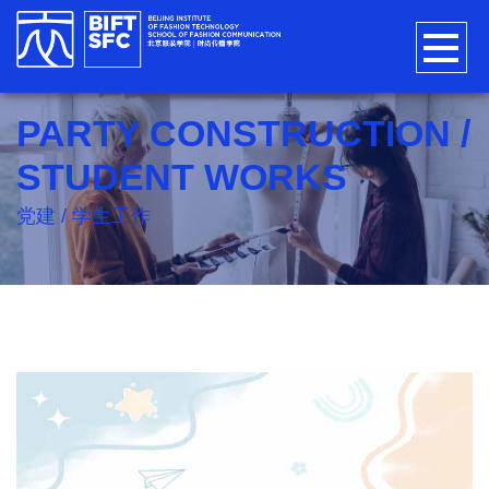
PARTY CONSTRUCTION /
STUDENT WORKS
党建 / 学生工作