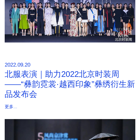
2022.09.20
北服表演｜助力2022北京时装周
——“彝韵霓裳·越西印象”彝绣衍生新
品发布会
更多...