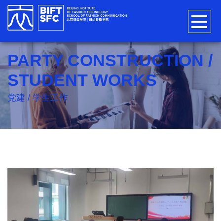
PARTY CONSTRUCTION /
STUDENT WORKS
党建 / 学生工作