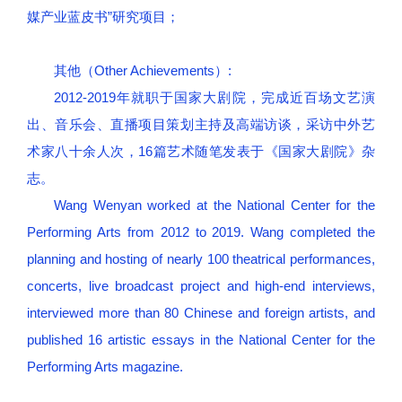
媒产业蓝皮书”研究项目；
其他（Other Achievements）:
2012-2019年就职于国家大剧院，完成近百场文艺演
出、音乐会、直播项目策划主持及高端访谈，采访中外艺
术家八十余人次，16篇艺术随笔发表于《国家大剧院》杂
志。
Wang Wenyan worked at the National Center for the
Performing Arts from 2012 to 2019. Wang completed the
planning and hosting of nearly 100 theatrical performances,
concerts, live broadcast project and high-end interviews,
interviewed more than 80 Chinese and foreign artists, and
published 16 artistic essays in the National Center for the
Performing Arts magazine.